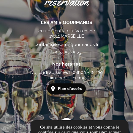
réservation
LES AMIS GOURMANDS
21 rue Centrale la Valentine
13011 MARSEILLE
contact@lesamisgourmands.fr
06 34 87 18 23
Nos horaires
Du lundi au samedi: 08h00 - 18h00
Dimanche : Fermé
Plan d'accès
Ce site utilise des cookies et vous donne le
contrôle sur ceux que vous souhaitez activer