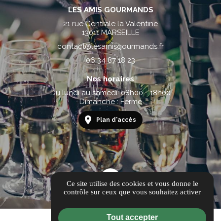
LES AMIS GOURMANDS
21 rue Centrale la Valentine
13011 MARSEILLE
contact@lesamisgourmands.fr
06 34 87 18 23
Nos horaires
Du lundi au samedi: 08h00 - 18h00
Dimanche : Fermé
Plan d'accès
Ce site utilise des cookies et vous donne le
contrôle sur ceux que vous souhaitez activer
Tout accepter