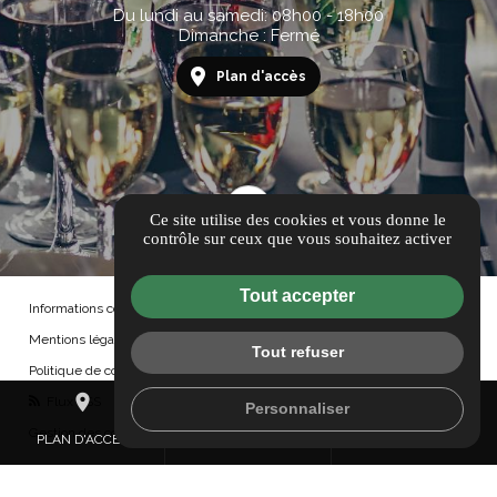
Du lundi au samedi: 08h00 - 18h00
Dimanche : Fermé
Plan d'accès
Ce site utilise des cookies et vous donne le
contrôle sur ceux que vous souhaitez activer
Tout accepter
Informations complémentaires
Mentions légales
Tout refuser
Politique de confidentialité
place
mail
call
Flux RSS
Personnaliser
Gestion des cookies
PLAN D'ACCÈS
CONTACTEZ-NOUS
06 34 87 18 23