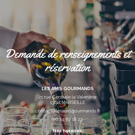
Demande de renseignements et
réservation
LES AMIS GOURMANDS
21 rue Centrale la Valentine
13011 MARSEILLE
contact@lesamisgourmands.fr
06 34 87 18 23
Nos horaires