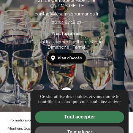
21 rue Centrale la Valentine
13011 MARSEILLE
contact@lesamisgourmands.fr
06 34 87 18 23
Nos horaires
Du lundi au samedi: 08h00 - 18h00
Dimanche : Fermé
Plan d'accès
Ce site utilise des cookies et vous donne le
contrôle sur ceux que vous souhaitez activer
Tout accepter
Informations complémentaires
Mentions légales
Tout refuser