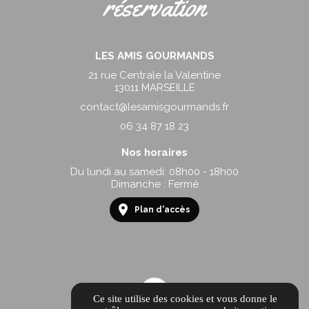
réservation
LES AMIS GOURMANDS
21 rue Centrale la Valentine
13011 MARSEILLE
contact@lesamisgourmands.fr
06 34 87 18 23
Nos horaires
Du lundi au samedi: 08h00 - 18h00
Dimanche : Fermé
Plan d'accès
Ce site utilise des cookies et vous donne le