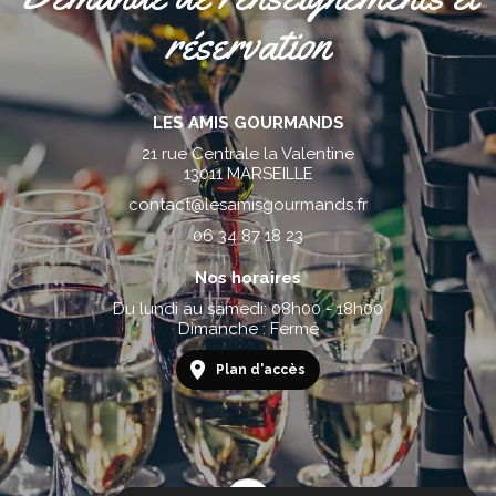
réservation
LES AMIS GOURMANDS
21 rue Centrale la Valentine
13011 MARSEILLE
contact@lesamisgourmands.fr
06 34 87 18 23
Nos horaires
Du lundi au samedi: 08h00 - 18h00
Dimanche : Fermé
Plan d'accès