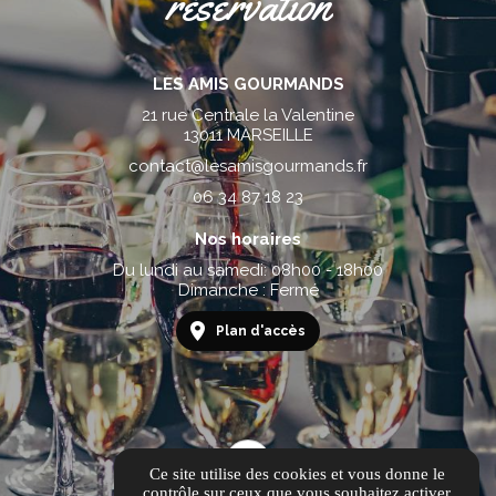
réservation
LES AMIS GOURMANDS
21 rue Centrale la Valentine
13011 MARSEILLE
contact@lesamisgourmands.fr
06 34 87 18 23
Nos horaires
Du lundi au samedi: 08h00 - 18h00
Dimanche : Fermé
Plan d'accès
Ce site utilise des cookies et vous donne le
contrôle sur ceux que vous souhaitez activer