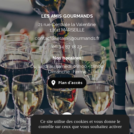
LES AMIS GOURMANDS
21 rue Centrale la Valentine
13011 MARSEILLE
contact@lesamisgourmands.fr
06 34 87 18 23
Nos horaires
Du lundi au samedi: 08h00 - 18h00
Dimanche : Fermé
Plan d'accès
Ce site utilise des cookies et vous donne le
contrôle sur ceux que vous souhaitez activer